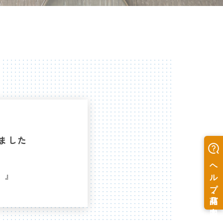
しました
】』