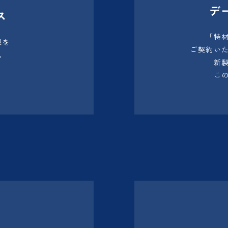
デ
ス
「特
報を
ご契約い
。
新
こ