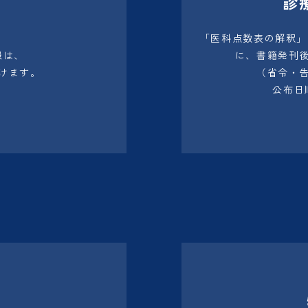
診
「医科点数表の解釈」
報は、
に、書籍発刊
けます。
（省令・
公布日