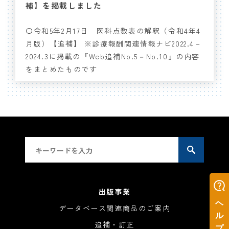
補】を掲載しました
〇令和5年2月17日 医科点数表の解釈（令和4年4
月版）【追補】
※
診療報酬関連情報ナビ2022.4－
2024.3に掲載の『Web追補No.5－No.10』の内容
をまとめたものです
出版事業
データベース関連商品のご案内
追補・訂正