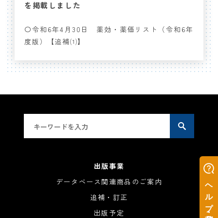
を掲載しました
〇令和6年4月30日 薬効・薬価リスト（令和6年
度版）【追補⑴】
出版事業
データベース関連商品のご案内
追補・訂正
出版予定