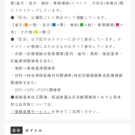
報(省令・告示・通知・事務連絡)について、公布日(発簡日)順
にリストアップしています。
●「区分」は種別ごとに色分けして掲載しています。
【省令(
■
=橙)・告示(
■
=青)・通知(
■
=緑)・事務連絡(
■
=
赤)・その他(
■
=黄)】
●「区分」は下記のカテゴリーに分けて表示しています。カ
テゴリーが複数にまたがるものはすべて表示しています。
・点数→診療報酬点数表関連(医科・歯科・調剤・施設基準・
記載要領関連等を含む)
・薬剤→薬価基準関連等
・材料→特定保険医療材料関連等(特定診療報酬算定医療機器
関連等を含む)
・DPC→DPC/PDPS関連等
●薬価基準改正関連、経過措置品目収載関連等における具体
的な品目等については、
「薬価追補サービス」
を併せてご活用ください。
タイトル
区分