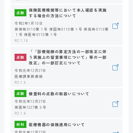
保険医療機関等において本人確認を実施
点数
する場合の方法について
令和2年1月10日
保保発0110第１号 保国発0110第１号 保高発0110第
１号 保医発0110第１号
R2.1.16
「「診療報酬の算定方法の一部改正に伴
う実施上の留意事項について」等の一部
点数
改正」の一部訂正について
令和元年12月27日
医療課事務連絡
R2.1.6
検査料の点数の取扱いについて
点数
令和元年12月27日
保医発1227第３号
R2.1.6
医療機器の保険適用について
材料
令和元年12月27日