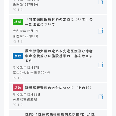
保医発1227第2号
R2.1.6
「特定保険医療材料の定義について」の
材料
一部改正について
令和元年12月27日
保医発1227第1号
R2.1.6
厚生労働大臣の定める先進医療及び患者
申出療養並びに施設基準の一部を改正す
点数
る件
令和元年12月27日
厚生労働省告示第204号
R2.1.6
疑義解釈資料の送付について（その19）
点数
令和元年12月26日
医療課事務連絡
R2.1.6
抗PD-1抗体抗悪性腫瘍剤及び抗PD-L1抗