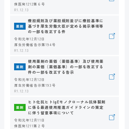
保医発1212第６号
R1.12.13
療担規則及び薬担規則並びに療担基準に
基づき厚生労働大臣が定める掲示事項等
薬剤
の一部を改正する件
令和元年12月12日
厚生労働省告示第194号
R1.12.13
使用薬剤の薬価（薬価基準）及び使用薬
剤の薬価（薬価基準）の一部を改正する
薬剤
件の一部を改正する告示
令和元年12月12日
厚生労働省告示第193号
R1.12.13
ヒト化抗ヒトIgEモノクローナル抗体製剤
に係る最適使用推進ガイドラインの策定
薬剤
に伴う留意事項について
令和元年12月11日
保医発1211第２号