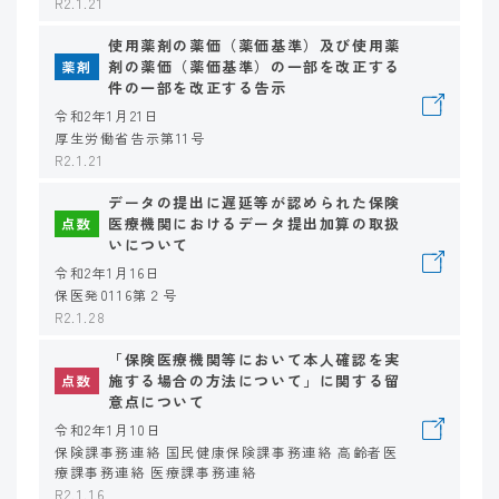
R2.1.21
使用薬剤の薬価（薬価基準）及び使用薬
剤の薬価（薬価基準）の一部を改正する
薬剤
件の一部を改正する告示
令和2年1月21日
厚生労働省告示第11号
R2.1.21
データの提出に遅延等が認められた保険
医療機関におけるデータ提出加算の取扱
点数
いについて
令和2年1月16日
保医発0116第２号
R2.1.28
「保険医療機関等において本人確認を実
施する場合の方法について」に関する留
点数
意点について
令和2年1月10日
保険課事務連絡 国民健康保険課事務連絡 高齢者医
療課事務連絡 医療課事務連絡
R2.1.16