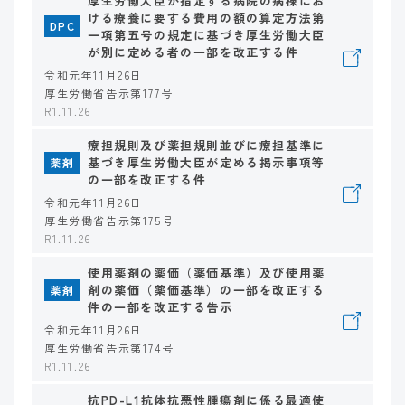
厚生労働大臣が指定する病院の病棟にお
ける療養に要する費用の額の算定方法第
DPC
一項第五号の規定に基づき厚生労働大臣
が別に定める者の一部を改正する件
令和元年11月26日
厚生労働省告示第177号
R1.11.26
療担規則及び薬担規則並びに療担基準に
基づき厚生労働大臣が定める掲示事項等
薬剤
の一部を改正する件
令和元年11月26日
厚生労働省告示第175号
R1.11.26
使用薬剤の薬価（薬価基準）及び使用薬
剤の薬価（薬価基準）の一部を改正する
薬剤
件の一部を改正する告示
令和元年11月26日
厚生労働省告示第174号
R1.11.26
抗PD-L1抗体抗悪性腫瘍剤に係る最適使