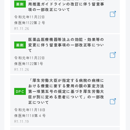
用推進ガイドラインの改訂に伴う留意事
薬剤
項の一部改正について
令和元年11月22日
保医発1122第２号
R1.11.26
医薬品医療機器等法上の効能・効果等の
変更に伴う留意事項の一部改正等につい
薬剤
て
令和元年11月22日
保医発1122第1号
R1.11.26
「厚生労働大臣が指定する病院の病棟に
おける療養に要する費用の額の算定方法
第一項第五号の規定に基づき厚生労働大
DPC
臣が別に定める患者について」の一部改
正について
令和元年11月18日
保医発1118第４号
R1.11.19