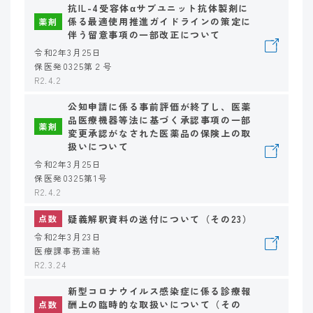
抗IL-4受容体αサブユニット抗体製剤に
係る最適使用推進ガイドラインの策定に
薬剤
伴う留意事項の一部改正について
令和2年3月25日
保医発0325第２号
R2.4.2
公知申請に係る事前評価が終了し、医薬
品医療機器等法に基づく承認事項の一部
薬剤
変更承認がなされた医薬品の保険上の取
扱いについて
令和2年3月25日
保医発0325第1号
R2.4.2
疑義解釈資料の送付について（その23）
点数
令和2年3月23日
医療課事務連絡
R2.3.24
新型コロナウイルス感染症に係る診療報
酬上の臨時的な取扱いについて（その
点数