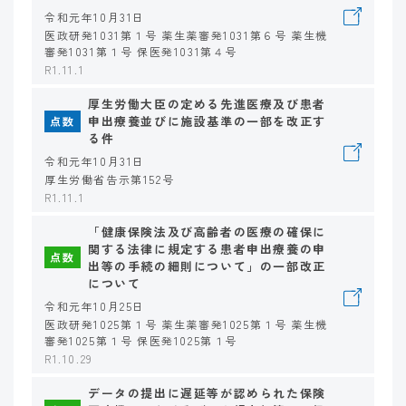
令和元年10月31日
医政研発1031第１号 薬生薬審発1031第６号 薬生機
審発1031第１号 保医発1031第４号
R1.11.1
厚生労働大臣の定める先進医療及び患者
申出療養並びに施設基準の一部を改正す
点数
る件
令和元年10月31日
厚生労働省告示第152号
R1.11.1
「健康保険法及び高齢者の医療の確保に
関する法律に規定する患者申出療養の申
点数
出等の手続の細則について」の一部改正
について
令和元年10月25日
医政研発1025第１号 薬生薬審発1025第１号 薬生機
審発1025第１号 保医発1025第１号
R1.10.29
データの提出に遅延等が認められた保険