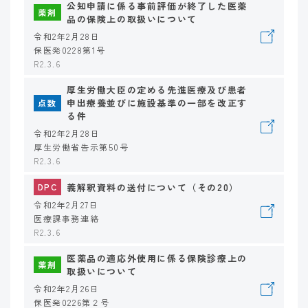
公知申請に係る事前評価が終了した医薬
薬剤
品の保険上の取扱いについて
令和2年2月28日
保医発0228第1号
R2.3.6
厚生労働大臣の定める先進医療及び患者
申出療養並びに施設基準の一部を改正す
点数
る件
令和2年2月28日
厚生労働省告示第50号
R2.3.6
義解釈資料の送付について（その20）
DPC
令和2年2月27日
医療課事務連絡
R2.3.6
医薬品の適応外使用に係る保険診療上の
薬剤
取扱いについて
令和2年2月26日
保医発0226第２号